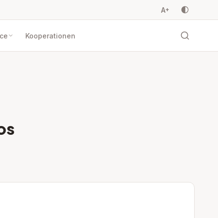
A
+
ice
Kooperationen
os