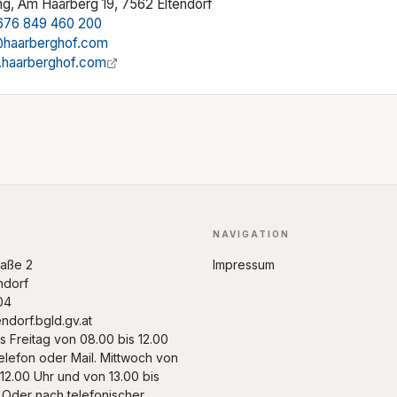
ng, Am Haarberg 19, 7562 Eltendorf
676 849 460 200
@haarberghof.com
haarberghof.com
NAVIGATION
raße 2
Impressum
ndorf
04
ndorf.bgld.gv.at
s Freitag von 08.00 bis 12.00
elefon oder Mail. Mittwoch von
 12.00 Uhr und von 13.00 bis
. Oder nach telefonischer