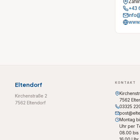
Zahli
+43 
info
www.
KONTAKT
Eltendorf
Kirchenst
Kirchenstraße 2
7562 Elte
7562 Eltendorf
03325 22
post@elte
Montag bi
Uhr per T
08.00 bis
16.00 Uhr