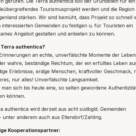
n gerufen. Die Terra authentica soll der Grundstein für ein
eübergreifendes Tourismusprojekt werden und die Region
enland stärken. Wir sind bemüht, dass Projekt so schnell 
n interessierten Gemeinden zu festigen u. für Touristen ein
ames Angebot gestalten und anbieten zu können.
 Terra authentica?
 Erinnerungen an echte, unverfälschte Momente der Leben
 der wahre, beständige Reichtum, der ein erfülltes Leben a
rtige Erlebnisse, erdige Menschen, kraftvoller Geschmack, n
res, nur alles! Unverfälschte Langsamkeit.
t man sich bis heute eine, so selten gewordene Authentizitä
en können.
ra authentica wird derzeit aus acht südbgld. Gemeinden
t- unter anderem auch aus Eltendorf/Zahling.
ige Kooperationspartner: