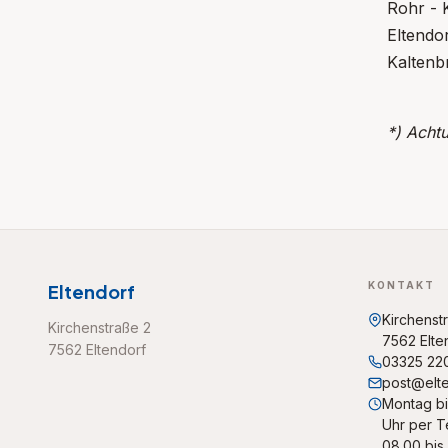
Rohr - 
Eltendo
Kalten
*) Acht
KONTAKT
Eltendorf
Kirchenst
Kirchenstraße 2
7562 Elte
7562 Eltendorf
03325 22
post@elte
Montag bi
Uhr per T
08.00 bis