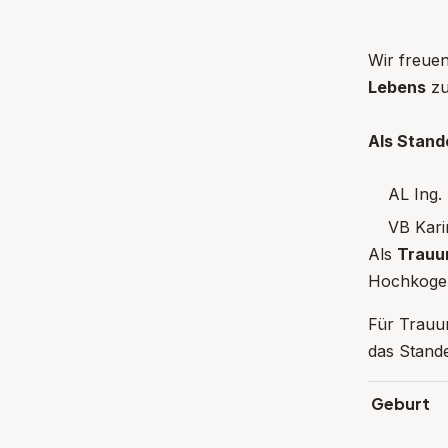
Wir freue
Lebens
zu
Als Stand
AL Ing.
VB Kari
Als
Trauu
Hochkogel
Für Trauun
das Stand
Geburt