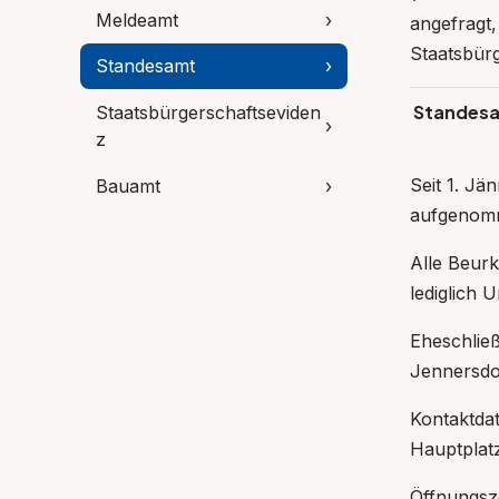
Meldeamt
›
angefragt,
Staatsbürg
Standesamt
›
Standesa
Staatsbürgerschaftseviden
›
z
Seit 1. Jä
Bauamt
›
aufgenom
Alle Beurk
lediglich 
Eheschließ
Jennersdo
Kontaktda
Hauptplat
Öffnungsz