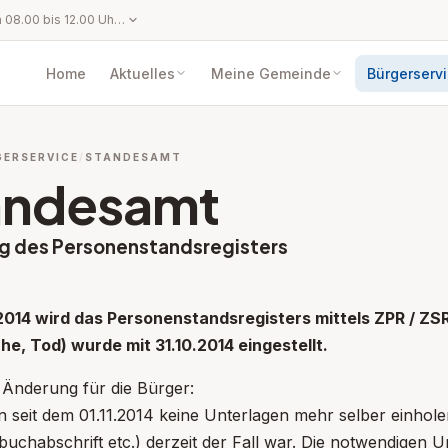
Montag bis Freitag von 08.00 bis 12.00 Uhr per Telefon oder Mail. Mittwoch von 08.00 bis 12.00 Uhr und von 13.00 bis 16.00 Uhr. Oder nach telefonischer Voranmeldung!
Home
Aktuelles
Meine Gemeinde
Bürgerserv
GERSERVICE
STANDESAMT
andesamt
g des Personenstandsregisters
pen: Amtstafel
1.2014 wird das Personenstandsregisters mittels ZPR / ZS
he, Tod) wurde mit 31.10.2014 eingestellt.
 Änderung für die Bürger:
pen: Service
 seit dem 01.11.2014 keine Unterlagen mehr selber einhole
pen: Informationen
uchabschrift etc.) derzeit der Fall war. Die notwendigen