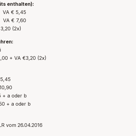
ts enthalten):
 5,45
 7,60
,20 (2x)
ühren:
i
00 + VA €3,20 (2x)
,45
0,90
 + a oder b
0 + a oder b
LR vom 26.04.2016