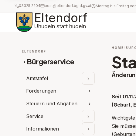
03325 2204
post@eltendorf.bgld.gv.at
Eltendorf
Uhudeln statt hudeln
HOME
BÜR
ELTENDORF
St
Bürgerservice
‹
Änderun
Amtstafel
›
Unterpunkte aufklap
Förderungen
›
Seit 01.1
Steuern und Abgaben
›
(Geburt, E
Service
›
Wichtigste
Unterpunkte aufklap
Sie müssen
Informationen
›
Unterpunkte aufklap
(Geburtenb