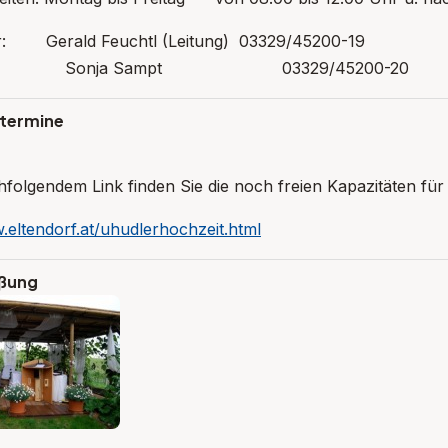
er: Gerald Feuchtl (Leitung) 03329/45200-19
a Sampt 03329/45200-20
termine
folgendem Link finden Sie die noch freien Kapazitäten für 
.eltendorf.at/uhudlerhochzeit.html
heschließun