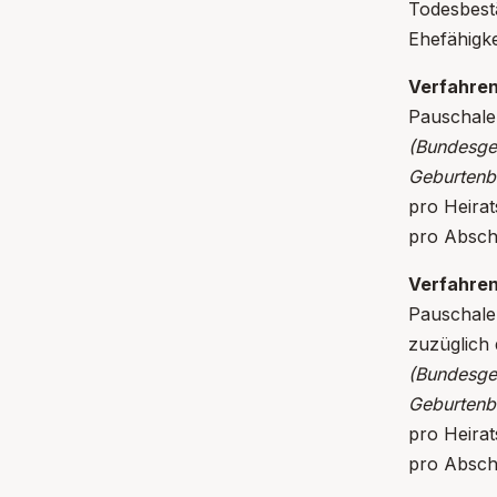
Todesbest
Ehefähigk
Verfahren
Pau
(Bundesgeb
Geburtenb
pro H
pro Absc
Verfahren
Pau
zuzüglic
(Bundesgeb
Geburtenb
pro H
pro Absc