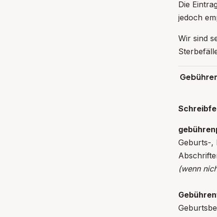
Die Eintra
jedoch emp
Wir sind s
Sterbefäll
Gebühren
Schreibfe
gebührenp
Geburts
Abschrift
(wenn nich
Gebührenf
Geburtsbe