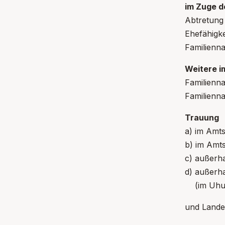
im Zuge de
Abtr
Ehe
Familien
Weitere i
Familienn
Familienn
Trauung
a) im 
b) im A
c) außerh
d) außerh
(im Uhudl
und Lande