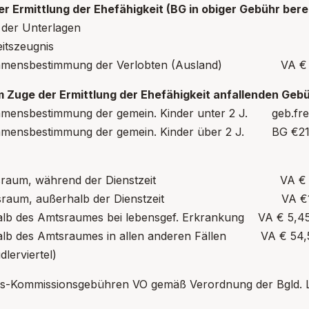
r Ermittlung der Ehefähigkeit (BG in obiger Gebühr berei
etung der Unterlagen VA €
fähigkeitszeugnis VA €
namensbestimmung der Verlobten (Ausland) VA € 3
m Zuge der Ermittlung der Ehefähigkeit anfallenden Geb
amensbestimmung der gemein. Kinder unter 2 J. geb.fre
amensbestimmung der gemein. Kinder über 2 J. BG €21,
Amtsraum, während der Dienstzeit VA € 5
mtsraum, außerhalb der Dienstzeit VA €1
alb des Amtsraumes bei lebensgef. Erkrankung VA € 5,45
alb des Amtsraumes in allen anderen Fällen VA € 54,5
erviertel)
s-Kommissionsgebühren VO gemäß Verordnung der Bgld. 